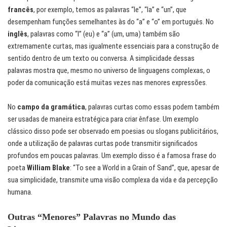
francês
, por exemplo, temos as palavras “le”, “la” e “un”, que
desempenham funções semelhantes às do “a” e “o” em português. No
inglês
, palavras como “I” (eu) e “a” (um, uma) também são
extremamente curtas, mas igualmente essenciais para a construção de
sentido dentro de um texto ou conversa. A simplicidade dessas
palavras mostra que, mesmo no universo de linguagens complexas, o
poder da comunicação está muitas vezes nas menores expressões.
No
campo da gramática
, palavras curtas como essas podem também
ser usadas de maneira estratégica para criar ênfase. Um exemplo
clássico disso pode ser observado em poesias ou slogans publicitários,
onde a utilização de palavras curtas pode transmitir significados
profundos em poucas palavras. Um exemplo disso é a famosa frase do
poeta
William Blake
: “To see a World in a Grain of Sand”, que, apesar de
sua simplicidade, transmite uma visão complexa da vida e da percepção
humana.
Outras “Menores” Palavras no Mundo das