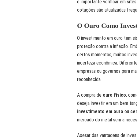
é importante verificar em site
cotações são atualizadas freq
O Ouro Como Invest
O investimento em ouro tem si
proteção contra a inflação. E
certos momentos, muitos inve
incerteza econômica. Diferent
empresas ou governos para mant
reconhecida.
A compra de
ouro físico
, com
deseja investir em um bem ta
investimento em ouro
ou
cer
mercado do metal sem a necess
Apesar das vantagens de inves