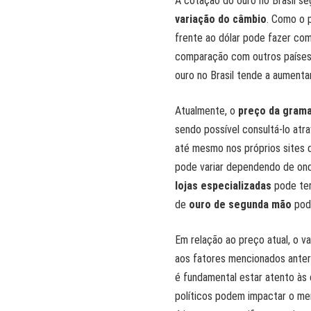
A cotação do ouro no Brasil se
variação do câmbio
. Como o p
frente ao dólar pode fazer com
comparação com outros países.
ouro no Brasil tende a aument
Atualmente, o
preço da grama
sendo possível consultá-lo atr
até mesmo nos próprios sites
pode variar dependendo de on
lojas especializadas
pode ter
de
ouro de segunda mão
pode
Em relação ao preço atual, o v
aos fatores mencionados anter
é fundamental estar atento às
políticos podem impactar o me