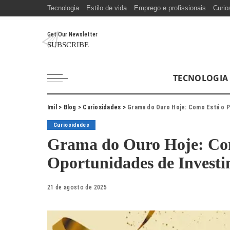
Tecnologia
Estilo de vida
Emprego e profissionais
Curio
Get Our Newsletter
SUBSCRIBE
TECNOLOGIA
Imil
>
Blog
>
Curiosidades
>
Grama do Ouro Hoje: Como Está o P
Curiosidades
Grama do Ouro Hoje: Com
Oportunidades de Invest
21 de agosto de 2025