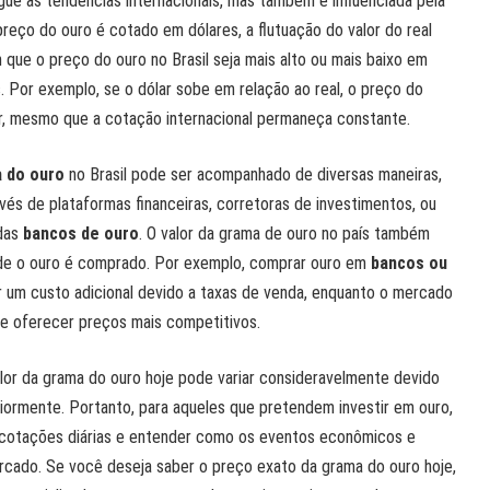
gue as tendências internacionais, mas também é influenciada pela
reço do ouro é cotado em dólares, a flutuação do valor do real
 que o preço do ouro no Brasil seja mais alto ou mais baixo em
 Por exemplo, se o dólar sobe em relação ao real, o preço do
ar, mesmo que a cotação internacional permaneça constante.
 do ouro
no Brasil pode ser acompanhado de diversas maneiras,
avés de plataformas financeiras, corretoras de investimentos, ou
 das
bancos de ouro
. O valor da grama de ouro no país também
de o ouro é comprado. Por exemplo, comprar ouro em
bancos ou
 um custo adicional devido a taxas de venda, enquanto o mercado
 oferecer preços mais competitivos.
alor da grama do ouro hoje pode variar consideravelmente devido
iormente. Portanto, para aqueles que pretendem investir em ouro,
 cotações diárias e entender como os eventos econômicos e
rcado. Se você deseja saber o preço exato da grama do ouro hoje,