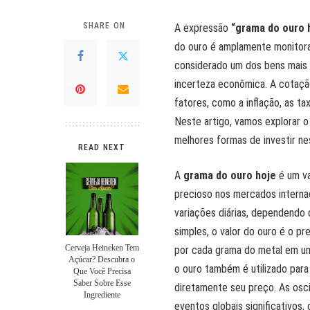
SHARE ON
A expressão
“grama do ouro 
do ouro é amplamente monitorad
considerado um dos bens mais
incerteza econômica. A cotação
fatores, como a inflação, as t
Neste artigo, vamos explorar o
melhores formas de investir ne
READ NEXT
A
grama do ouro hoje
é um va
precioso nos mercados interna
variações diárias, dependendo
simples, o valor do ouro é o p
Cerveja Heineken Tem
por cada grama do metal em um
Açúcar? Descubra o
o ouro também é utilizado para 
Que Você Precisa
Saber Sobre Esse
diretamente seu preço. As osci
Ingrediente
eventos globais significativos