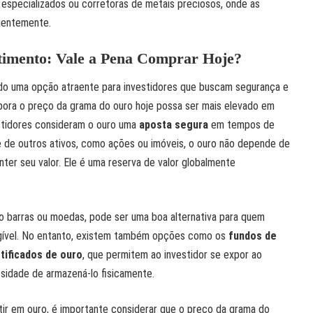
s especializados ou corretoras de metais preciosos, onde as
uentemente.
imento: Vale a Pena Comprar Hoje?
do uma opção atraente para investidores que buscam segurança e
mbora o preço da grama do ouro hoje possa ser mais elevado em
stidores consideram o ouro uma
aposta segura
em tempos de
e de outros ativos, como ações ou imóveis, o ouro não depende de
er seu valor. Ele é uma reserva de valor globalmente
o barras ou moedas, pode ser uma boa alternativa para quem
ngível. No entanto, existem também opções como os
fundos de
tificados de ouro
, que permitem ao investidor se expor ao
idade de armazená-lo fisicamente.
tir em ouro, é importante considerar que o preço da grama do