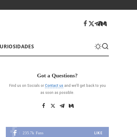
URIOSIDADES
Got a Questions?
Find us on Socials or
Contact us
and we’ll get back to you
as soon as possible.
235.7k
Fans
LIKE