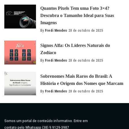
by
Quantos Pixels Tem uma Foto 3×4?
Descubra o Tamanho Ideal para Suas
Imagens
By
Fredi Mendes
28 de outubro de 2025
Posted
by
Signos Alfa: Os Líderes Naturais do
Zodíaco
By
Fredi Mendes
28 de outubro de 2025
Posted
by
Sobrenomes Mais Raros do Brasil: A
História e Origem dos Nomes que Marcam
By
Fredi Mendes
28 de outubro de 2025
Posted
by
Somos um portal de conteúdo informativo. Entre em
contato pelo Whatsapp (38) 9.9129-3987