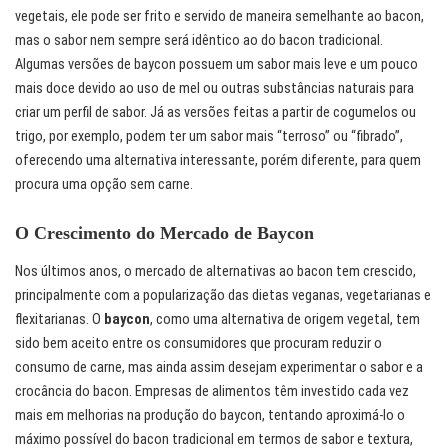
vegetais, ele pode ser frito e servido de maneira semelhante ao bacon,
mas o sabor nem sempre será idêntico ao do bacon tradicional.
Algumas versões de baycon possuem um sabor mais leve e um pouco
mais doce devido ao uso de mel ou outras substâncias naturais para
criar um perfil de sabor. Já as versões feitas a partir de cogumelos ou
trigo, por exemplo, podem ter um sabor mais “terroso” ou “fibrado”,
oferecendo uma alternativa interessante, porém diferente, para quem
procura uma opção sem carne.
O Crescimento do Mercado de Baycon
Nos últimos anos, o mercado de alternativas ao bacon tem crescido,
principalmente com a popularização das dietas veganas, vegetarianas e
flexitarianas. O
baycon
, como uma alternativa de origem vegetal, tem
sido bem aceito entre os consumidores que procuram reduzir o
consumo de carne, mas ainda assim desejam experimentar o sabor e a
crocância do bacon. Empresas de alimentos têm investido cada vez
mais em melhorias na produção do baycon, tentando aproximá-lo o
máximo possível do bacon tradicional em termos de sabor e textura,