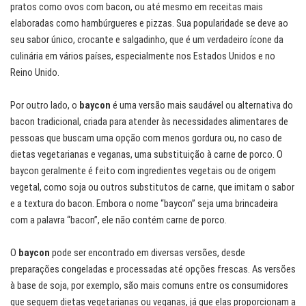
pratos como ovos com bacon, ou até mesmo em receitas mais
elaboradas como hambúrgueres e pizzas. Sua popularidade se deve ao
seu sabor único, crocante e salgadinho, que é um verdadeiro ícone da
culinária em vários países, especialmente nos Estados Unidos e no
Reino Unido.
Por outro lado, o
baycon
é uma versão mais saudável ou alternativa do
bacon tradicional, criada para atender às necessidades alimentares de
pessoas que buscam uma opção com menos gordura ou, no caso de
dietas vegetarianas e veganas, uma substituição à carne de porco. O
baycon geralmente é feito com ingredientes vegetais ou de origem
vegetal, como soja ou outros substitutos de carne, que imitam o sabor
e a textura do bacon. Embora o nome “baycon” seja uma brincadeira
com a palavra “bacon”, ele não contém carne de porco.
O
baycon
pode ser encontrado em diversas versões, desde
preparações congeladas e processadas até opções frescas. As versões
à base de soja, por exemplo, são mais comuns entre os consumidores
que seguem dietas vegetarianas ou veganas, já que elas proporcionam a